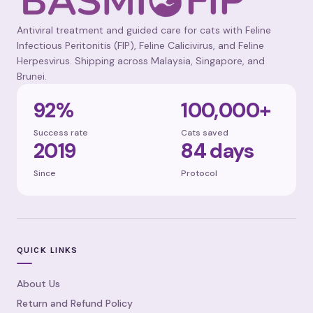
Antiviral treatment and guided care for cats with Feline
Infectious Peritonitis (FIP), Feline Calicivirus, and Feline
Herpesvirus. Shipping across Malaysia, Singapore, and
Brunei.
92%
100,000+
Success rate
Cats saved
2019
84 days
Since
Protocol
QUICK LINKS
About Us
Return and Refund Policy